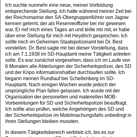
Ich suchte nunmehr eine neue, meiner Vorbildung
entsprechende Stellung. Ich hatte während meiner Zeit bei
der Reichsmarine den SA-Obergruppenführer von Jagow
kennen gelernt, der als Reserveoffizier bei mir gewesen
war. Er rief mich eines Tages an und teilte mir mit, er habe
über eine Stellung für mich mit Heydrich gesprochen. Ich
sollte mich im Geheimen Staatspolizeiamt bei Dr. Best
vorstellen. Dr. Best sagte mir bei dieser Vorstellung, dass
ich am 7.1.1938 im SD-Hauptamt meine Tätigkeit antreten
solle. Es war zunächst vorgesehen, dass ich im Laufe von
6 Monaten alle Abteilungen der Sicherheitspolizei, des SD
und der Kripo informationshalber durchlaufen sollte. Ich
begann meinen Rundlauf bei Schellenberg im SD-
Hauptamt. Nach einigen Wochen wurde jedoch der
ursprüngliche Plan fallen gelassen. Ich wurde mit der
Organisation der personellen und materiellen MOB-
Vorbereitungen für SD und Sicherheitspolizei beauftragt.
Ich sollte also prüfen, welche Angehörigen des SD und
der Sicherheitspolizei im Mobilmachungsfalls unbedingt in
ihren Stellungen bleiben mussten.
In diesem Tätigkeitsbereich verblieb ich, bis es zur