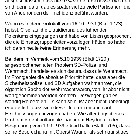
ausgeschlossen, dass die 97% vorher erschossen worden
sind, denn dafür gab es später viel zu viele Partisanen, die
von Angehörigen der Intelligenz geführt wurden.
Wenn es in dem Protokoll vom 16.10.1939 (Blatt 1723)
heisst, C sei auf die Liquidierung des führenden
Polentums eingegangen und habe von Listen gesprochen,
die die Einsatzgruppenleiter vorzulegen hätten, so habe
ich daran heute keine Erinnerung mehr.
Bei dem im Vermerk vom 5.10.1939 (Blatt 1720 )
angesprochenen alten Problem SD-Polizei und
Wehrmacht handelte es sich darum, dass die Wehrmacht
im Frontgebiet die absolute Priorität hatte, dass aber die
Sicherheitspolizei und SD Aufgaben wahrnahmen, die
eigentlich Sache der Wehrmacht waren, von ihr aber nicht
wahrgenommen werden konnten. Deswegen gab es
ständig Reibereien. Es kann sein, ist aber nicht unbedingt
erforderlich, dass sich diese Differenzen auch auf
Erschiessungen bezogen haben. Wie allerdings dieses
Problem erneut auftauchte, nachdem Heydrich in der
Besprchung vom 19.9.1939 erklärt hatte (Blatt 1705), dass
seine Besprechung mit Oberst Wagner als sehr günstiges