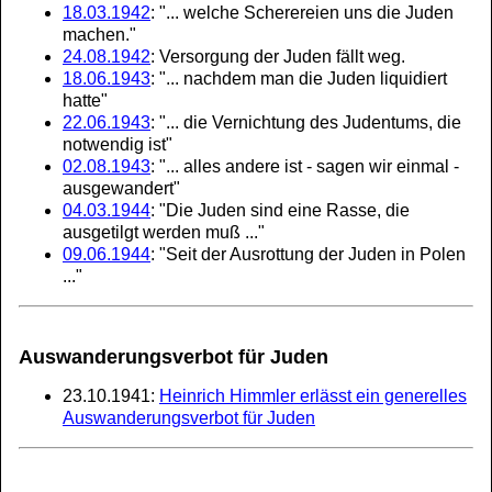
18.03.1942
: "... welche Scherereien uns die Juden
machen."
24.08.1942
: Versorgung der Juden fällt weg.
18.06.1943
: "... nachdem man die Juden liquidiert
hatte"
22.06.1943
: "... die Vernichtung des Judentums, die
notwendig ist"
02.08.1943
: "... alles andere ist - sagen wir einmal -
ausgewandert"
04.03.1944
: "Die Juden sind eine Rasse, die
ausgetilgt werden muß ..."
09.06.1944
: "Seit der Ausrottung der Juden in Polen
..."
Auswanderungsverbot für Juden
23.10.1941:
Heinrich Himmler erlässt ein generelles
Auswanderungsverbot für Juden