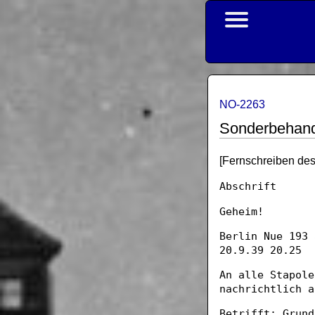
NO-2263
Sonderbehandl
[Fernschreiben des
Abschrift
Geheim!
Berlin Nue 193 
20.9.39 20.25
An alle Stapole
nachrichtlich a
Betrifft: Grund