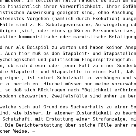
n müssen. Im letzteren Falle handelt es sich um s
ie hinsichtlich ihrer Verwerflichkeit, ihrer Gefä
istischen Auswirkung geeignet sind, ohne Ansehung
slosestes Vorgehen (nämlich durch Exekution) ausg
Fälle sind z. B. Sabotageversuche, Aufwiegelung o
örigen [sic!] oder eines größeren Personenkreises
aktive kommunistische oder marxistische Betätigun
d nur als Beispiel zu werten und haben keinen Ans
. Auch hier muß es den Stapoleit- und Stapostelle
ychologischem und politischem Fingerspitzengefühl
n, ob sich dieser oder jener Fall zu einer Sonder
die Stapoleit- und Stapostelle in einem Fall, daß
g eignet, ist sofort Schutzhaft zu verhängen und 
r zu berichten. Hierbei müssen nun meine vorerwäh
, so daß sich Rückfragen nach Möglichkeit erübrig
sodann abzuwarten. Zweifelsfälle sind anher zu be
welche sich auf Grund des Sachverhalts zu einer S
ind, wie bisher, in eigener Zuständigkeit zu bear
 Schutzhaft, mit Erstattung einer Strafanzeige, m
. Die Berichterstattung über solche Fälle anher r
chen Weise. —