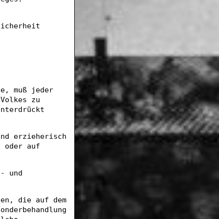
sicherheit
.
de, muß jeder
 Volkes zu
unterdrückt
und erzieherisch
t oder auf
t- und
hen, die auf dem
Sonderbehandlung