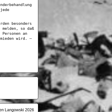
onderbehandlung
 jede
örden besonders
e melden, so daß
n Personen an
rmieden wird. —
en Langowski 2026