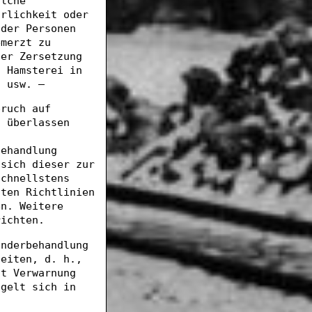
olche
hrlichkeit oder
 der Personen
emerzt zu
der Zersetzung
, Hamsterei in
g usw. —
pruch auf
n überlassen
behandlung
 sich dieser zur
schnellstens
nten Richtlinien
en. Weitere
richten.
onderbehandlung
beiten, d. h.,
it Verwarnung
egelt sich in