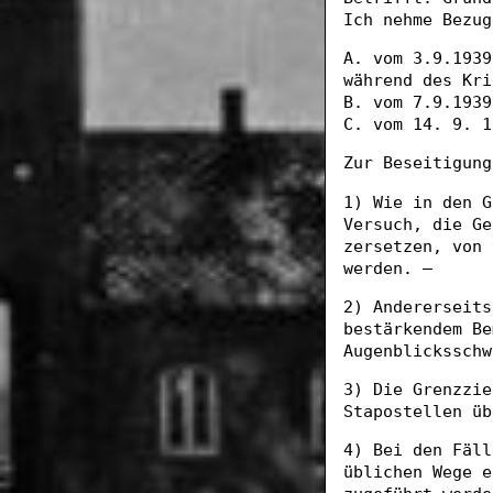
Ich nehme Bezug
A. vom 3.9.1939
während des Kri
B. vom 7.9.1939
C. vom 14. 9. 1
Zur Beseitigung
1) Wie in den G
Versuch, die Ge
zersetzen, von 
werden. —
2) Andererseits
bestärkendem Be
Augenblicksschw
3) Die Grenzzie
Stapostellen üb
4) Bei den Fäll
üblichen Wege e