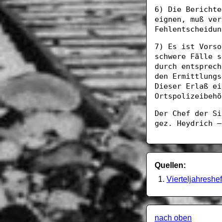
6) Die Berichte
eignen, muß ver
Fehlentscheidun
7) Es ist Vorso
schwere Fälle s
durch entsprech
den Ermittlungs
Dieser Erlaß ei
Ortspolizeibehö
Der Chef der Si
gez. Heydrich —
Quellen:
Vierteljahreshef
nach oben