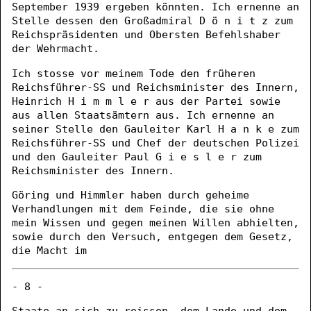
September 1939 ergeben könnten. Ich ernenne an
Stelle dessen den Großadmiral D ö n i t z zum
Reichspräsidenten und Obersten Befehlshaber
der Wehrmacht.
Ich stosse vor meinem Tode den früheren
Reichsführer-SS und Reichsminister des Innern,
Heinrich H i m m l e r aus der Partei sowie
aus allen Staatsämtern aus. Ich ernenne an
seiner Stelle den Gauleiter Karl H a n k e zum
Reichsführer-SS und Chef der deutschen Polizei
und den Gauleiter Paul G i e s l e r zum
Reichsminister des Innern.
Göring und Himmler haben durch geheime
Verhandlungen mit dem Feinde, die sie ohne
mein Wissen und gegen meinen Willen abhielten,
sowie durch den Versuch, entgegen dem Gesetz,
die Macht im
- 8 -