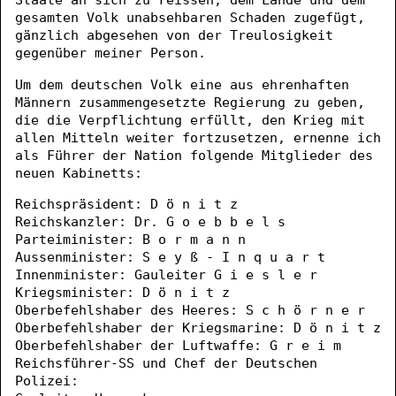
Staate an sich zu reissen, dem Lande und dem
gesamten Volk unabsehbaren Schaden zugefügt,
gänzlich abgesehen von der Treulosigkeit
gegenüber meiner Person.
Um dem deutschen Volk eine aus ehrenhaften
Männern zusammengesetzte Regierung zu geben,
die die Verpflichtung erfüllt, den Krieg mit
allen Mitteln weiter fortzusetzen, ernenne ich
als Führer der Nation folgende Mitglieder des
neuen Kabinetts:
Reichspräsident: D ö n i t z
Reichskanzler: Dr. G o e b b e l s
Parteiminister: B o r m a n n
Aussenminister: S e y ß - I n q u a r t
Innenminister: Gauleiter G i e s l e r
Kriegsminister: D ö n i t z
Oberbefehlshaber des Heeres: S c h ö r n e r
Oberbefehlshaber der Kriegsmarine: D ö n i t z
Oberbefehlshaber der Luftwaffe: G r e i m
Reichsführer-SS und Chef der Deutschen
Polizei: