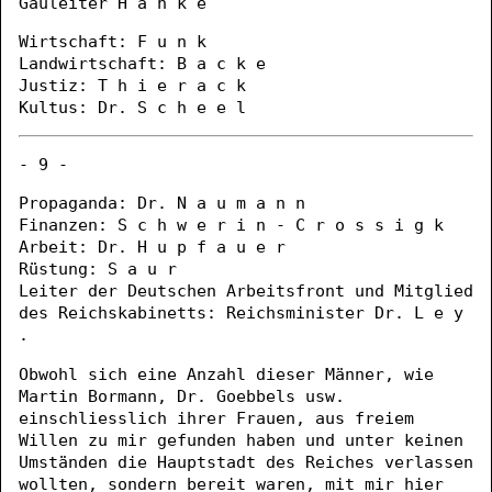
Gauleiter H a n k e
Wirtschaft: F u n k
Landwirtschaft: B a c k e
Justiz: T h i e r a c k
Kultus: Dr. S c h e e l
- 9 -
Propaganda: Dr. N a u m a n n
Finanzen: S c h w e r i n - C r o s s i g k
Arbeit: Dr. H u p f a u e r
Rüstung: S a u r
Leiter der Deutschen Arbeitsfront und Mitglied
des Reichskabinetts: Reichsminister Dr. L e y
.
Obwohl sich eine Anzahl dieser Männer, wie
Martin Bormann, Dr. Goebbels usw.
einschliesslich ihrer Frauen, aus freiem
Willen zu mir gefunden haben und unter keinen
Umständen die Hauptstadt des Reiches verlassen
wollten, sondern bereit waren, mit mir hier