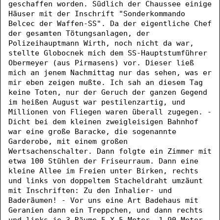
geschaffen worden. Südlich der Chaussee einige
Häuser mit der Inschrift "Sonderkommando
Belcec der Waffen-SS". Da der eigentliche Chef
der gesamten Tötungsanlagen, der
Polizeihauptmann Wirth, noch nicht da war,
stellte Globocnek mich dem SS-Hauptstumführer
Obermeyer (aus Pirmasens) vor. Dieser ließ
mich an jenem Nachmittag nur das sehen, was er
mir eben zeigen mußte. Ich sah an diesem Tag
keine Toten, nur der Geruch der ganzen Gegend
im heißen August war pestilenzartig, und
Millionen von Fliegen waren überall zugegen. -
Dicht bei dem kleinen zweigleisigen Bahnhof
war eine große Baracke, die sogenannte
Garderobe, mit einem großen
Wertsachenschalter. Dann folgte ein Zimmer mit
etwa 100 Stühlen der Friseurraum. Dann eine
kleine Allee im Freien unter Birken, rechts
und links von doppeltem Stacheldraht umzäunt
mit Inschriften: Zu den Inhalier- und
Baderäumen! - Vor uns eine Art Badehaus mit
Geranien dann ein Treppchen, und dann rechts
und links je 3 Räume 5 X 5 Meter, 1,90 Meter