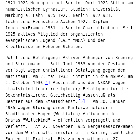
1921-1925 Neuruppin bei Berlin. Dort 1925 Abitur am
humanistischen Gymnasium. Studien: Universität
Marburg a. Lahn 1925-1927. Berlin 19271931,
Technische Hochschule Aachen 1927. Diplom-
IngenieurExamen 1931 in Berlin-Charlottenburg. Seit
1925 aktives Mitglied der organisierten
evangelischen Jugend (CVJM-YMCA) und der
Bibelkreise an Höheren Schulen. -
Politische Betätigung: Aktiver Anhänger von Brüning
und Stresemann. - Seit Juni 1933 von der Gestapo
verfolgt wegen christlicher Betätigung gegen den
Nazistaat. Am 2. Mai 1933 Eintritt in die NSDAP, am
2. Oktober 1936
[4]
Ausschluß ans der NSDAP wegen
staatsfeindlicher (religiöser) Betätigung für die
Bekenntniskirche. Gleichzeitig Ausschluß als
Beamter aus dem Staatsdienst.
[5]
- Am 30. Januar
1935 wegen Störung einer Parteiweihefeier im
Stadttheater Hagen (Westfalen) Aufführung des
Dramas "Wittekind" - öffentlich verprügelt und
verletzt. - Am 27. November 1935 Bergassessorexamen
vor dem Wirtschaftsministerium in Berlin, sämtliche
Examen mit Prädikat. Bis zur Verhaftung am 27.