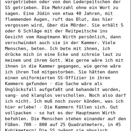
vorgetrieben oder von den Lederpeitschen der
SS getrieben. Die Mehrzahl ohne ein Wort zu
sagen. Eine Jüdin von etwa 40 Jahren, mit
flammenden Augen, ruft das Blut, das hier
vergossen wird, über die Mörder. Sie erhält 5
oder 6 Schläge mit der Reitpeitsche ins
Gesicht vom Hauptmann Wirth persönlich, dann
verschwindet auch sie in der Kammer. Viele
Menschen, beten. Ich bete mit ihnen, ich
drücke mich in eine Ecke und schreie laut zu
meinem und ihrem Gott. Wie gerne wäre ich mit
ihnen in die Kammer gegangen, wie gerne wäre
ich ihren Tod mitgestorben. Sie hätten dann
einen uniformierten SS-Offizier in ihren
Kammern gefunden - die Sache wäre als
Unglücksfall aufgefaßt und behandelt worden,
sang- und klanglos verschollen. Noch also darf
ich nicht. Ich muß noch zuvor künden, was ich
hier erlebe! - Die Kammern füllen sich. Gut
vollpacken - so hat es der Hauptmann Wirth
befohlen. Die Menschen stehen einander auf den
Füßen. 700 - 800 auf 25 Quadratmetern, in 45
Kubikmetern! Die SS zwängt sie physisch