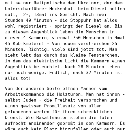
mit seiner Reitpeitsche den Ukrainer, der dem
Unterscharführer Heckenholt beim Diesel helfen
soll, 12-, 13mal ins Gesicht. Nach zwei
Stunden 49 Minuten - die Stoppuhr hat alles
wohl registriert - springt der Diesel an. Bis
zu diesem Augenblick leben die Menschen in
diesen 4 Kammern, viermal 750 Menschen in 4mal
45 Kubikmetern! - Von neuem verstreichen 25
Minuten. Richtig, viele sind jetzt tot. Man
sieht lebt das durch das kleine Fensterchen,
in dem das elektrische Licht die Kammern einen
Augenblick beleuchtet. Nach 28 Minuten leben
nur noch wenige. Endlich, nach 32 Minuten ist
alles tot!
Von der anderen Seite öffnen Männer vom
Arbeitskommando die Holztüren. Man hat ihnen -
selbst Juden - die Freiheit versprochen und
einen gewissen Promillesatz von allen
gefundenen Werten für ihren schrecklichen
Dienst. Wie Basaltsäulen stehen die Toten
aufrecht aneinander gepreßt in den Kammern. Es
wäre auch kein Platz hinzufallen oder auch nur