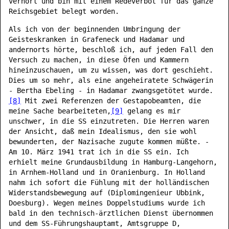
verhört und bin mit einem Redeverbot für das ganze
Reichsgebiet belegt worden.
Als ich von der beginnenden Umbringung der
Geisteskranken in Grafeneck und Hadamar und
andernorts hörte, beschloß ich, auf jeden Fall den
Versuch zu machen, in diese Öfen und Kammern
hineinzuschauen, um zu wissen, was dort geschieht.
Dies um so mehr, als eine angeheiratete Schwägerin
- Bertha Ebeling - in Hadamar zwangsgetötet wurde.
[8]
Mit zwei Referenzen der Gestapobeamten, die
meine Sache bearbeiteten,
[9]
gelang es mir
unschwer, in die SS einzutreten. Die Herren waren
der Ansicht, daß mein Idealismus, den sie wohl
bewunderten, der Nazisache zugute kommen müßte. -
Am 10. März 1941 trat ich in die SS ein. Ich
erhielt meine Grundausbildung in Hamburg-Langehorn,
in Arnhem-Holland und in Oranienburg. In Holland
nahm ich sofort die Fühlung mit der holländischen
Widerstandsbewegung auf (Diplomingenieur Ubbink,
Doesburg). Wegen meines Doppelstudiums wurde ich
bald in den technisch-ärztlichen Dienst übernommen
und dem SS-Führungshauptamt, Amtsgruppe D,