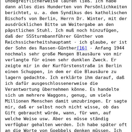
unbegreiflicherweise laufen ließ. Ich habe
dann alles dies Hunderten von Persönlichkeiten
berichtet, u. a. dem Syndikus des katholischen
Bischofs von Berlin, Herrn Dr. Winter, mit der
ausdrücklichen Bitte um Weitergabe an den
päpstlichen Stuhl. Ich muß noch hinzufügen,
daß der SSSturmbannführer Günther vom
Reichssicherheitshauptamt - ich glaube, er ist
der Sohn des Rassen-Günther
[16]
- Anfang 1944
nochmals sehr große Mengen Blausäure von mir
verlangte für einen sehr dunklen Zweck. Er
zeigte mir in der Kurfürstenstraße in Berlin
einen Schuppen, in dem er die Blausäure zu
lagern gedachte. Ich erklärte ihm darauf, daß
ich dafür ausgeschlossenerweise die
Verantwortung übernehmen könne. Es handelte
sich um mehrere Waggons, genug, um viele
Millionen Menschen damit umzubringen. Er sagte
mir, daß er selbst noch nicht wisse, ob das
Gift gebraucht würde, wann, für wen, auf
welche Weise usw. Aber es müsse ständig
verfügbar gehalten werden. Ich habe später oft
an die Worte von Goebbels denken müssen. Ich