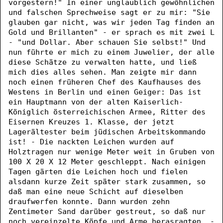
vorgestern!" In einer unglaublich gewöhnlichen
und falschen Sprechweise sagt er zu mir: "Sie
glauben gar nicht, was wir jeden Tag finden an
Gold und Brillanten" - er sprach es mit zwei L
- "und Dollar. Aber schauen Sie selbst!" Und
nun führte er mich zu einem Juwelier, der alle
diese Schätze zu verwalten hatte, und ließ
mich dies alles sehen. Man zeigte mir dann
noch einen früheren Chef des Kaufhauses des
Westens in Berlin und einen Geiger: Das ist
ein Hauptmann von der alten Kaiserlich-
Königlich österreichischen Armee, Ritter des
Eisernen Kreuzes 1. Klasse, der jetzt
Lagerältester beim jüdischen Arbeitskommando
ist! - Die nackten Leichen wurden auf
Holztragen nur wenige Meter weit in Gruben von
100 X 20 X 12 Meter geschleppt. Nach einigen
Tagen gärten die Leichen hoch und fielen
alsdann kurze Zeit später stark zusammen, so
daß man eine neue Schicht auf dieselben
draufwerfen konnte. Dann wurden zehn
Zentimeter Sand darüber gestreut, so daß nur
noch vereinzelte Köpfe und Arme herasragten. -