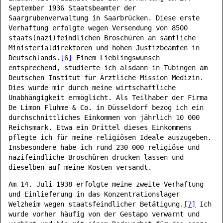
September 1936 Staatsbeamter der
Saargrubenverwaltung in Saarbrücken. Diese erste
Verhaftung erfolgte wegen Versendung von 8500
staats(nazi)feindlichen Broschüren an sämtliche
Ministerialdirektoren und hohen Justizbeamten in
Deutschlands.
[6]
Einem Lieblingswunsch
entsprechend, studierte ich alsdann in Tübingen am
Deutschen Institut für Ärztliche Mission Medizin.
Dies wurde mir durch meine wirtschaftliche
Unabhängigkeit ermöglicht. Als Teilhaber der Firma
De Limon Fluhme & Co. in Düsseldorf bezog ich ein
durchschnittliches Einkommen von jährlich 10 000
Reichsmark. Etwa ein Drittel dieses Einkommens
pflegte ich für meine religiösen Ideale auszugeben.
Insbesondere habe ich rund 230 000 religiöse und
nazifeindliche Broschüren drucken lassen und
dieselben auf meine Kosten versandt.
Am 14. Juli 1938 erfolgte meine zweite Verhaftung
und Einlieferung in das Konzentrationslager
Welzheim wegen staatsfeindlicher Betätigung.
[7]
Ich
wurde vorher häufig von der Gestapo verwarnt und