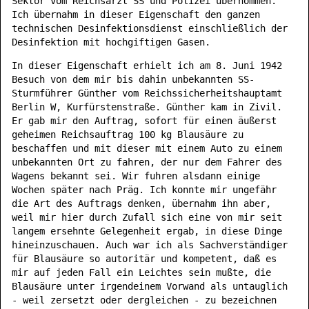
Sektor vom Reichsarzt SS und Polizei übernommen.
Ich übernahm in dieser Eigenschaft den ganzen
technischen Desinfektionsdienst einschließlich der
Desinfektion mit hochgiftigen Gasen.
In dieser Eigenschaft erhielt ich am 8. Juni 1942
Besuch von dem mir bis dahin unbekannten SS-
Sturmführer Günther vom Reichssicherheitshauptamt
Berlin W, Kurfürstenstraße. Günther kam in Zivil.
Er gab mir den Auftrag, sofort für einen äußerst
geheimen Reichsauftrag 100 kg Blausäure zu
beschaffen und mit dieser mit einem Auto zu einem
unbekannten Ort zu fahren, der nur dem Fahrer des
Wagens bekannt sei. Wir fuhren alsdann einige
Wochen später nach Präg. Ich konnte mir ungefähr
die Art des Auftrags denken, übernahm ihn aber,
weil mir hier durch Zufall sich eine von mir seit
langem ersehnte Gelegenheit ergab, in diese Dinge
hineinzuschauen. Auch war ich als Sachverständiger
für Blausäure so autoritär und kompetent, daß es
mir auf jeden Fall ein Leichtes sein mußte, die
Blausäure unter irgendeinem Vorwand als untauglich
- weil zersetzt oder dergleichen - zu bezeichnen