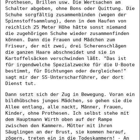
Prothesen, Brillen usw. Die Wertsachen am
Schalter abgeben, ohne Bons oder Quittung. Die
Schuhe sorgfältig zusammenbinden (wegen der
Spinnstoffsammlung), denn in dem Haufen von
reichlich 25 Meter Höhe hätte sonst niemand
die zugehörigen Schuhe wieder zusammenfinden
können. Dann die Frauen und Mädchen zum
Friseur, der mit zwei, drei Scherenschlägen
die ganzen Haare abschneidet und sie in
Kartoffelsäcken verschwinden läßt. "Das ist
für irgendwelche Spezialzwecke für die U-Boote
bestimmt, für Dichtungen oder dergleichen!"
sagt mir der SS-Unterscharführer, der dort
Dienst tut.
Dann setzt sich der Zug in Bewegung. Voran ein
bildhübsches junges Mädchen, so gehen sie die
Allee entlang, alle nackt, Männer, Frauen,
Kinder, ohne Prothesen. Ich selbst stehe mit
dem Hauptmann Wirth oben auf der Rampe
zwischen den Kammern. Mütter mit ihren
Säuglingen an der Brust, sie kommen herauf,
zögern, treten ein in die Todeskammern! - An