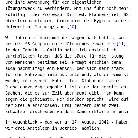
und ihre Anwendung für den eigentlichen
Tötungszweck zu verhindern. Mit uns fuhr noch mehr
zufällig - der Professor Dr. med. Pfannenstiel, SS-
Obersturmbannführer, Ordinarius der Hygiene an der
Universität Marburg/Lahn.
[10]
Wir fuhren alsdann mit dem Wagen nach Lublin, wo
uns der SS-Gruppenführer Globocnek erwartete.
[11]
In der Fabrik in Collin hatte ich absichtlich
durchblicken lauen, daß die Säure für die Tötung
von Menschen bestimmt sei. Prompt erschien denn
auch nachmittags ein Mensch, der sich sehr stark
für das Fahrzeug interessierte und, als er bemerkt
wurde, in rasender Fahrt floh. Globocnek sagte:
Diese ganze Angelegenheit ist eine der geheimsten
Sachen, die es zur Zeit überhaupt gibt, man kann
sagen die geheimste. Wer darüber spricht, wird auf
der Stelle erschossen. Erst gestern seien zwei
Schwätzer erschossen worden. Dann erklärte er uns:
Im Augenblick - das war am 17. August 1942 - haben
wir drei Anstalten in Betrieb, nämlich: