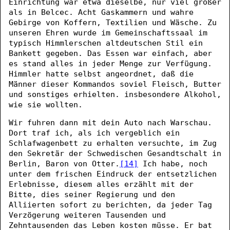
Einrichtung war etwa dieselbe, nur viel größer
als in Belcec. Acht Gaskammern und wahre
Gebirge von Koffern, Textilien und Wäsche. Zu
unseren Ehren wurde im Gemeinschaftssaal im
typisch Himmlerschen altdeutschen Stil ein
Bankett gegeben. Das Essen war einfach, aber
es stand alles in jeder Menge zur Verfügung.
Himmler hatte selbst angeordnet, daß die
Männer dieser Kommandos soviel Fleisch, Butter
und sonstiges erhielten. insbesondere Alkohol,
wie sie wollten.
Wir fuhren dann mit dein Auto nach Warschau.
Dort traf ich, als ich vergeblich ein
Schlafwagenbett zu erhalten versuchte, im Zug
den Sekretär der Schwedischen Gesandtschalt in
Berlin, Baron von Otter.
[14]
Ich habe, noch
unter dem frischen Eindruck der entsetzlichen
Erlebnisse, diesem alles erzählt mit der
Bitte, dies seiner Regierung und den
Alliierten sofort zu berichten, da jeder Tag
Verzögerung weiteren Tausenden und
Zehntausenden das Leben kosten müsse. Er bat