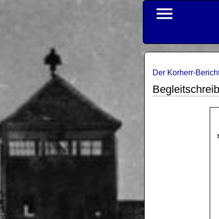
Der Korherr-Berich
Begleitschrei